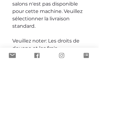
salons n'est pas disponible
pour cette machine
. Veuillez
sélectionner la livraison
standard.
Veuillez noter:
Les droits de
douane et les frais
d'importation ne sont pas
inclus dans le prix de l'article
ou les frais d'expédition. Ces
frais sont à la charge de
l'acheteur.
Avant d'acheter, veuillez
vérifier auprès du bureau de
douane de votre pays pour
déterminer quels pourraient
être les coûts
supplémentaires.